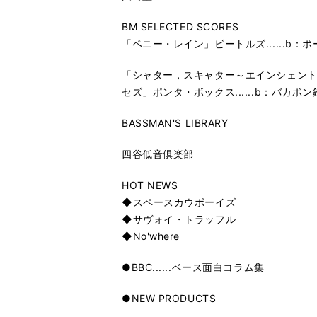
BM SELECTED SCORES
「ペニー・レイン」ビートルズ......b
「シャター，スキャター～エインシェン
セズ」ポンタ・ボックス......b：バカボン
BASSMAN'S LIBRARY
四谷低音倶楽部
HOT NEWS
◆スペースカウボーイズ
◆サヴォイ・トラッフル
◆No'where
●BBC......ベース面白コラム集
●NEW PRODUCTS