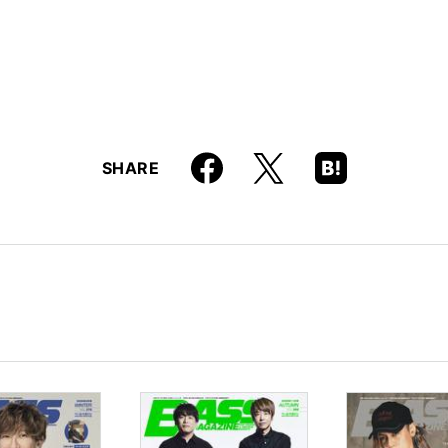
Faceboo
Hatena
X
SHARE
k
Boo
kma
rk