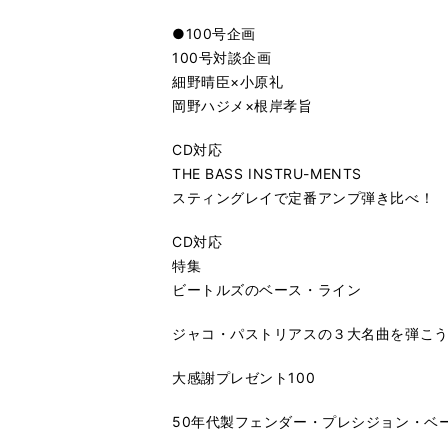
●100号企画
100号対談企画
細野晴臣×小原礼
岡野ハジメ×根岸孝旨
CD対応
THE BASS INSTRU-MENTS
スティングレイで定番アンプ弾き比べ！
CD対応
特集
ビートルズのベース・ライン
ジャコ・パストリアスの３大名曲を弾こ
大感謝プレゼント100
50年代製フェンダー・プレシジョン・ベ