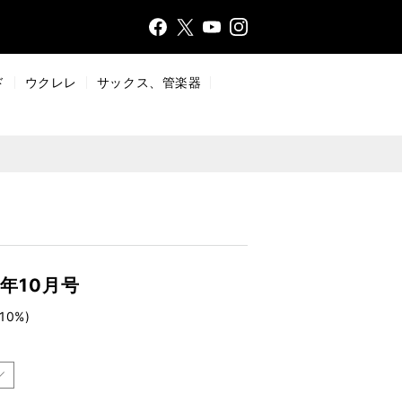
Face
Insta
X
YouT
bo
gr
ub
ok
a
e
ド
ウクレレ
サックス、管楽器
m
9年10月号
10%)