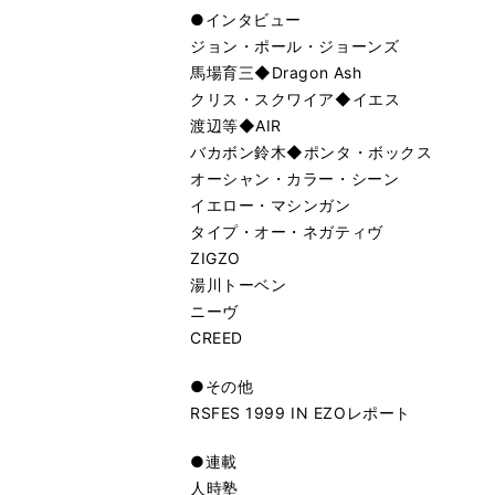
●インタビュー
ジョン・ポール・ジョーンズ
馬場育三◆Dragon Ash
クリス・スクワイア◆イエス
渡辺等◆AIR
バカボン鈴木◆ポンタ・ボックス
オーシャン・カラー・シーン
イエロー・マシンガン
タイプ・オー・ネガティヴ
ZIGZO
湯川トーベン
ニーヴ
CREED
●その他
RSFES 1999 IN EZOレポート
●連載
人時塾