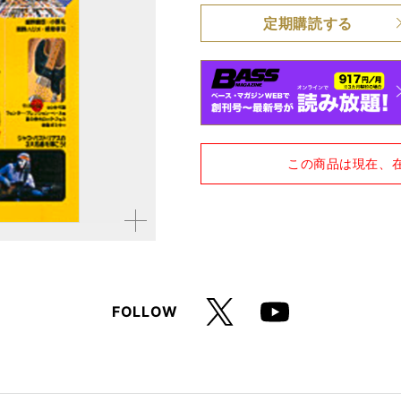
定期購読する
品種
雑誌
仕様
A4変形判
この商品は現在、
拡大す
る
X
FOLLOW
Youtube