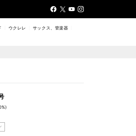
Face
Insta
X
YouT
bo
gr
ub
ok
a
e
ド
ウクレレ
サックス、管楽器
m
号
0%)