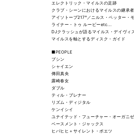
エレクトリック・マイルスの足跡
クラブ・シーンにおけるマイルスの継承
アイソトープ217°／ニルス・ペッター・
ライナー・トゥ ルービーetc...
DJクラッシュが語るマイルス・デイヴィ
マイルスを軸とするディスク・ガイド
■PEOPLE
プシン
シャイエン
傳田真央
露崎春女
ダブル
ティル・ブレナー
リズム・ディジタル
ケンイシイ
ユナイテッド・フューチャー・オーガニ
ベースメント・ジャックス
ヒバヒヒ＋サイレント・ポエツ