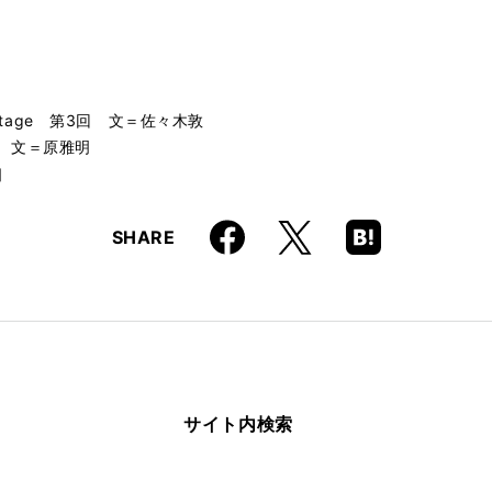
3rd stage 第3回 文＝佐々木敦
3回 文＝原雅明
］
Faceboo
Hatena
X
SHARE
k
Boo
kma
rk
サイト内検索