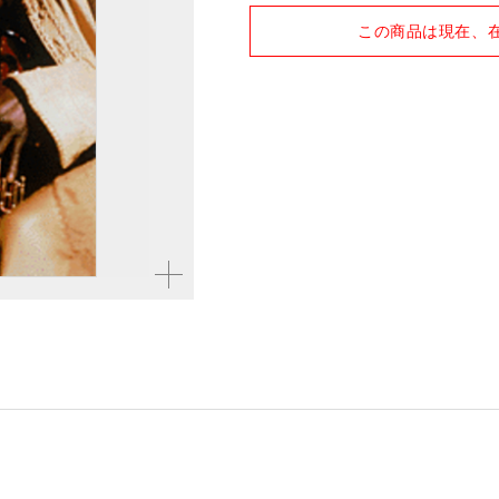
品種
雑誌
この商品は現在、
拡大す
る