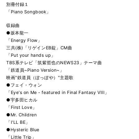
別冊付録１
「Piano Songbook」
収録曲
●坂本龍一
「Energy Flow」
三共(株)「リゲインEB錠」CM曲
「Put your hands up」
TBS系テレビ「筑紫哲也のNEWS23」テーマ曲
「鉄道員~Piano Version~」
映画"鉄道員（ぽっぽや）"主題歌
●フェイ・ウォン
「Eye's on Me - featured in Final Fantasy VIII」
●宇多田ヒカル
「First Love」
●Mr. Children
「I'LL BE」
●Hysteric Blue
「Little Trip」