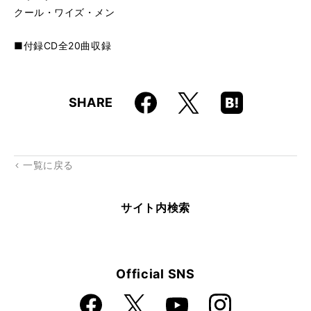
クール・ワイズ・メン
■付録CD全20曲収録
Faceboo
Hatena
X
SHARE
k
Boo
kma
rk
一覧に戻る
サイト内検索
Official SNS
Faceboo
Instagra
X
YouTube