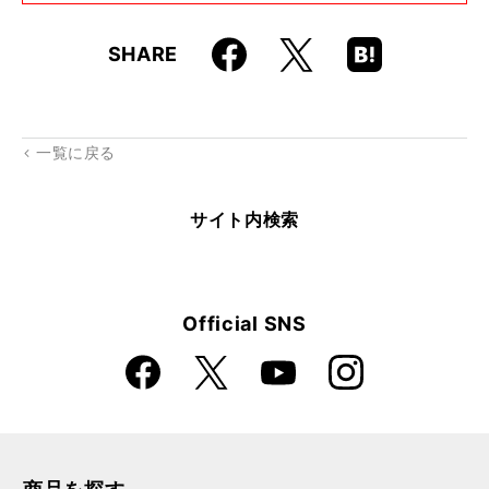
Faceboo
Hatena
X
SHARE
k
Boo
kma
rk
一覧に戻る
サイト内検索
Official SNS
Faceboo
Instagra
X
YouTube
k
m