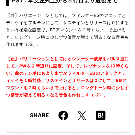
P81：本文左列上から５行目より最後まで
【誤】バリエーションとしては、フィルターEGのアタックと
ディケイをフルテンにして、サステインとリリースは０にする
という極端な設定で、EGアマウントを２時くらいまで上げる
と、ロングトーン時に少しずつ倍音が増えて明るくなる音色も
作れます（♪2）。
【正】バリエーションとしてはオシレーター波形をパルス波に
して、PWを２時辺りに設定。そして、レゾナンスを10時くら
い、曲のテンポにもよりますがフィルターEGのアタックとデ
ィケイを１時前後、サステインとリリースは０にして、EGア
マウントを２時くらいまで上げると、ロングトーン時に少しず
つ倍音が増えて明るくなる音色も作れます（♪2）。
Faceboo
Hatena
X
SHARE
k
Boo
kma
rk