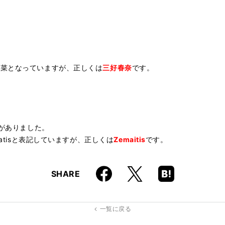
春菜となっていますが、正しくは
三好春奈
です。
いがありました。
matisと表記していますが、正しくは
Zemaitis
です。
Faceboo
Hatena
X
SHARE
k
Boo
kma
rk
一覧に戻る