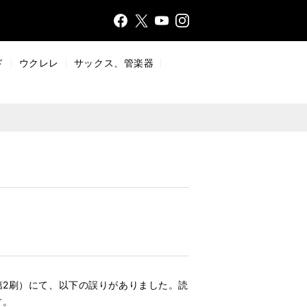
Face
Insta
X
YouT
bo
gr
ub
ok
a
e
ド
ウクレレ
サックス、管楽器
m
、第2刷）にて、以下の誤りがありました。読
す。