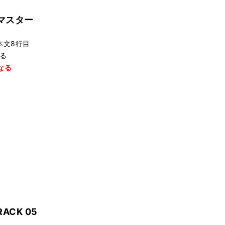
全マスター
本文8行目
る
なる
ACK 05