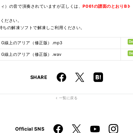
（ティ）の音で演奏されていますが正しくは、
P061の譜面のとおりB♭
てください。
お持ちの解凍ソフトで解凍しご利用ください。
 05 G線上のアリア（修正版）.mp3
 05 G線上のアリア（修正版）.wav
Faceboo
Hatena
X
SHARE
k
Boo
kma
rk
一覧に戻る
Faceboo
Instagra
X
Official SNS
YouTube