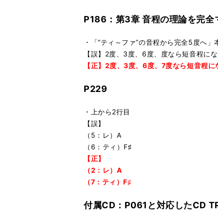
P186：第3章 音程の理論を完
・「“ティ～ファ”の音程から完全5度へ」
【誤】2度、3度、6度、度なら短音程にな
【正】2度、3度、6度、7度なら短音程に
P229
・上から2行目
【誤】
（5：レ）A
（6：ティ）F♯
【正】
（2：レ）A
（7：ティ）F♯
付属CD：P061と対応したCD TR