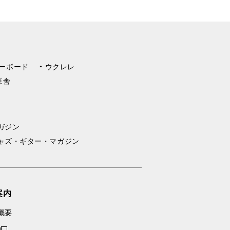
ーボード
ウクレレ
東舎
ガジン
ャズ・ギター・マガジン
案内
概要