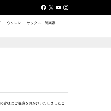
Face
Insta
X
YouT
bo
gr
ub
ok
a
e
ド
ウクレレ
サックス、管楽器
m
者の皆様にご迷惑をおかけいたしましたこ