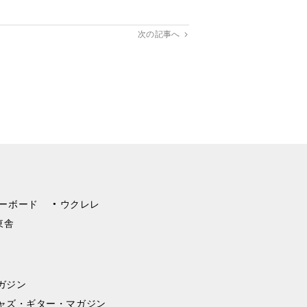
次の記事へ
ーボード
ウクレレ
東舎
ガジン
ャズ・ギター・マガジン