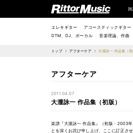
リットーミュージック (Rittor Music)
雑
エレキギター
アコースティックギター
DTM、DJ、ボーカル
音楽理論、作曲
トップ
アフターケア
大瀧詠一 作品集（
アフターケア
2011.04.07
大瀧詠一 作品集（初版）
楽譜『大瀧詠一 作品集』（初版・200
とを深くお詫び申し上げ、ここに訂正さ