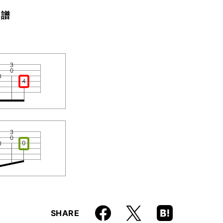
B譜
。
Faceboo
Hatena
X
SHARE
k
Boo