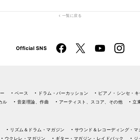
kma
rk
一覧に戻る
Faceboo
Instagra
X
Official SNS
YouTube
k
m
ー
ベース
ドラム・パーカッション
ピアノ・シンセ・キ
カル
音楽理論、作曲
アーティスト、スコア、その他
立
リズム＆ドラム・マガジン
サウンド＆レコーディング・マ
ウクレレ・マガジン
ギター・マガジン・レイドバック
ジ