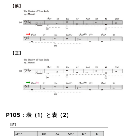
P105：表（1）と表（2）