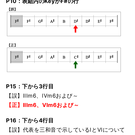
P10：表組内のKeyがF#の行
P15：下から3行目
【誤】IIIm6、IVm6および～
【正】IIIm6、VIm6および～
P16：下から4行目
【誤】代表を三和音で示しているIとVIについて