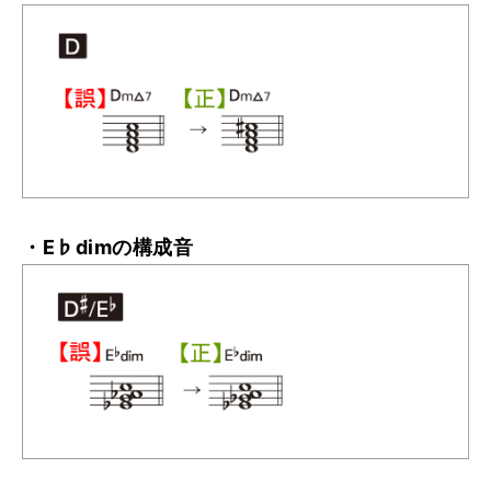
・E♭dimの構成音