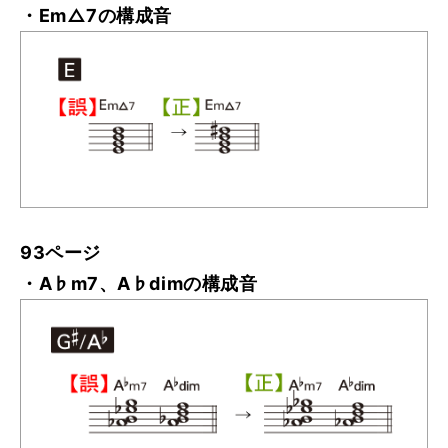
・Em△7の構成音
93ページ
・A♭m7、A♭dimの構成音