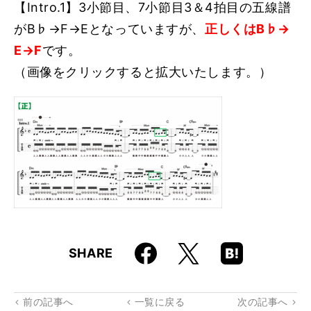
【Intro.1】3小節目、7小節目3＆4拍目の五線譜
がB♭→F→Eとなっていますが、
正しくはB♭→
E→F
です。
（画像をクリックすると拡大いたします。）
Faceboo
Hatena
X
SHARE
k
Boo
kma
rk
前の記事へ
一覧に戻る
次の記事へ