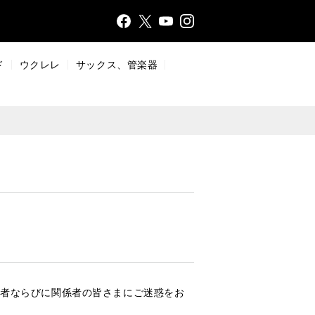
Face
Insta
X
YouT
bo
gr
ub
ok
a
e
ド
ウクレレ
サックス、管楽器
m
。読者ならびに関係者の皆さまにご迷惑をお