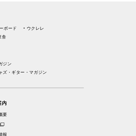
ーボード
ウクレレ
東舎
ガジン
ャズ・ギター・マガジン
案内
概要
情報