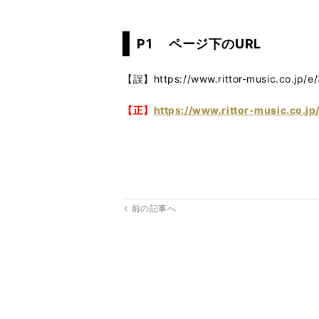
P1 ページ下のURL
【誤】https://www.rittor-music.co.jp/e
【正】
https://www.rittor-music.co.jp
前の記事へ