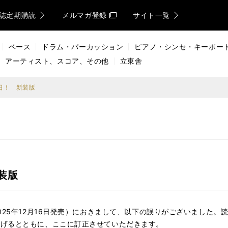
誌定期購読
メルマガ登録
サイト一覧
ベース
ドラム・パーカッション
ピアノ・シンセ・キーボー
アーティスト、スコア、その他
立東舎
日！ 新装版
装版
025年12月16日発売）におきまして、以下の誤りがございました
上げるとともに、ここに訂正させていただきます。