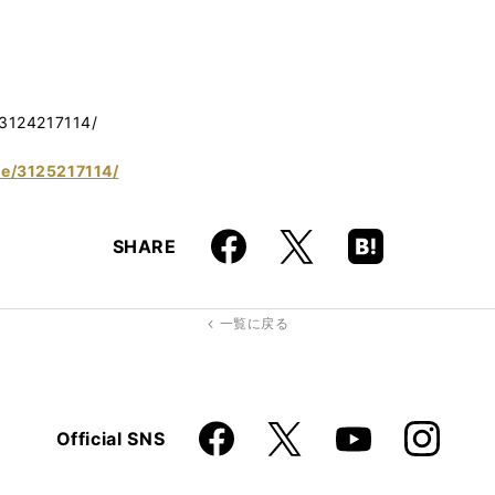
/3124217114/
/e/3125217114/
Faceboo
Hatena
X
SHARE
k
Boo
kma
rk
一覧に戻る
Faceboo
Instagra
X
Official SNS
YouTube
k
m