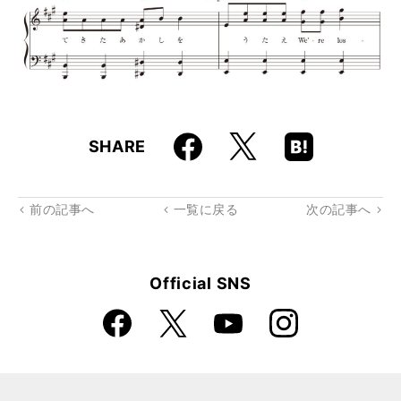
Faceboo
Hatena
X
SHARE
k
Boo
kma
rk
前の記事へ
一覧に戻る
次の記事へ
Official SNS
Faceboo
Instagra
X
YouTube
k
m