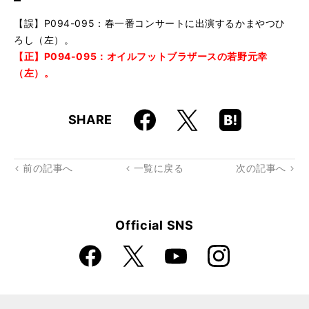
【誤】P094-095：春一番コンサートに出演するかまやつひ
ろし（左）。
【正】P094-095：オイルフットブラザースの若野元幸
（左）。
Faceboo
Hatena
X
SHARE
k
Boo
kma
rk
前の記事へ
一覧に戻る
次の記事へ
Official SNS
Faceboo
Instagra
X
YouTube
k
m