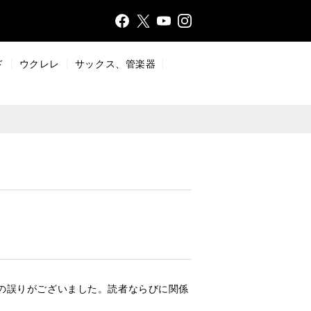
Face
Insta
X
YouT
bo
gr
ub
ok
a
e
ド
ウクレレ
サックス、管楽器
m
下の誤りがございました。読者ならびに関係
。