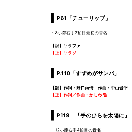
P61「チューリップ」
・8小節右手2拍目最初の音名
【誤】ソラ
ファ
【正】ソラ
ソ
P.110「すずめがサンバ」
【誤】作詞：野口雨情 作曲：中山晋平
【正】作詞／作曲：かしわ 哲
P119 「手のひらを太陽に」
・12小節右手4拍目の音名