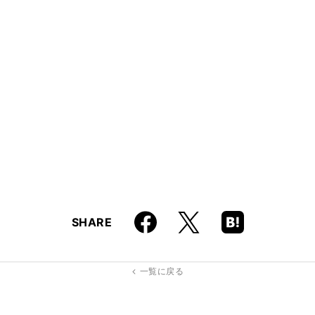
Faceboo
Hatena
X
SHARE
k
Boo
kma
rk
一覧に戻る