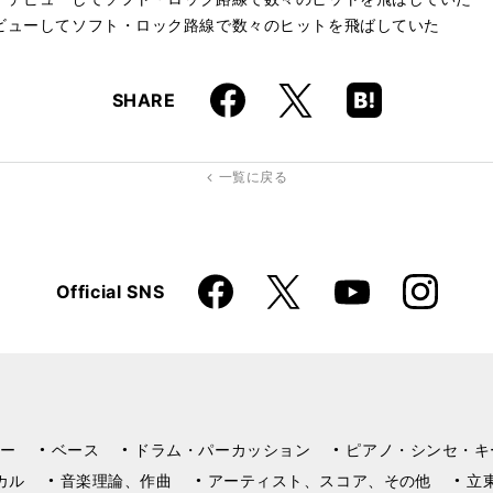
ビューしてソフト・ロック路線で数々のヒットを飛ばしていた
Faceboo
Hatena
X
SHARE
k
Boo
kma
rk
一覧に戻る
Faceboo
Instagra
X
Official SNS
YouTube
k
m
ー
ベース
ドラム・パーカッション
ピアノ・シンセ・キ
カル
音楽理論、作曲
アーティスト、スコア、その他
立