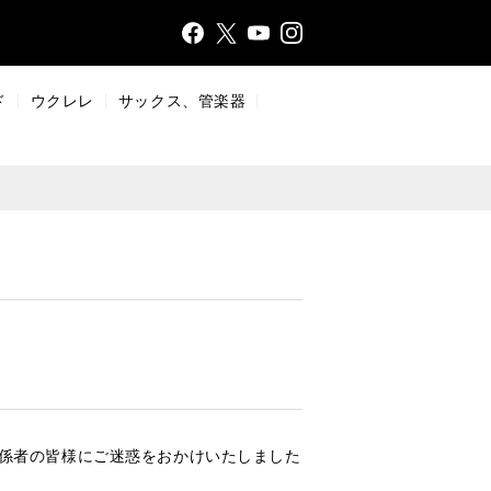
Face
Insta
X
YouT
bo
gr
ub
ok
a
e
ド
ウクレレ
サックス、管楽器
m
に関係者の皆様にご迷惑をおかけいたしました