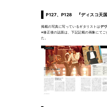
P127、P128 『ディスコ天
掲載の写真に写っているギタリストは
デ
※修正後の誌面は、下記記載の画像にてご
た。