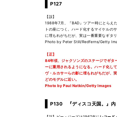
P127
【誤】
1988年7月、『BAD』ツアー時にと
トの座につく。ハード化するマイケルの
に埋もれがちだが、実は一番重要なギタ
Photo by Peter Still/Redferns/Getty I
【正】
84年頃、ジャクソンズのステージでギタ
ーに重用されるようになる。ハード化し
ヴ・ルカサーらの影に埋もれがちだが、実
どのモデルに近い。
Photo by Paul Natkin/Getty Images
P130 『ディスコ天国。』内
【誤】ビー・ジーズは1967年に
レコード