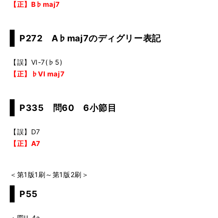
【正】B♭maj7
P272 A♭maj7のディグリー表記
【誤】VI-7(♭5)
【正】♭VI maj7
P335 問60 6小節目
【誤】D7
【正】A7
＜第1版1刷～第1版2刷＞
P55
・図II-4a