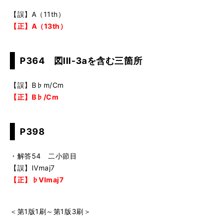
【誤】A（11th）
【正】A（13th）
P364 図III-3aを含む三箇所
【誤】B♭m/Cm
【正】B♭/Cm
P398
・解答54 二小節目
【誤】IVmaj7
【正】♭VImaj7
＜第1版1刷～第1版3刷＞