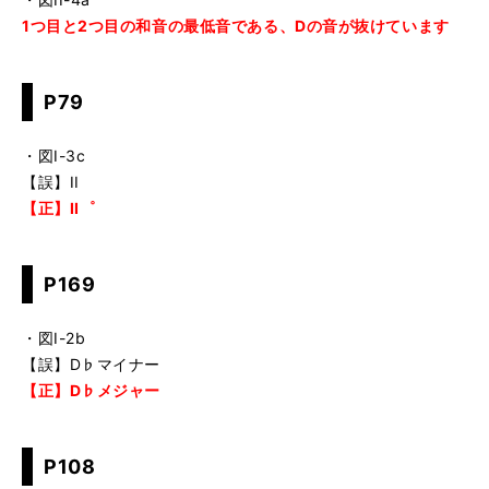
1つ目と2つ目の和音の最低音である、Dの音が抜けています
P79
・図I-3c
【誤】II
【正】II゜
P169
・図I-2b
【誤】D♭マイナー
【正】D♭メジャー
P108