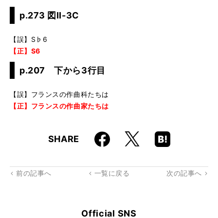
p.273 図II-3C
【誤】S♭6
【正】S6
p.207 下から3行目
【誤】フランスの作曲科たちは
【正】フランスの作曲家たちは
Faceboo
Hatena
X
SHARE
k
Boo
kma
rk
前の記事へ
一覧に戻る
次の記事へ
Official SNS