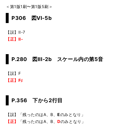
＜第1版1刷〜第1版5刷＞
P306 図VI-5b
【誤】II-7
【正】II-
P.280 図III-2b スケール内の第5音
【誤】F
【正】F♯
P.356 下から2行目
【誤】「残ったのはA、B、
E
のみとなり」
【正】
「残ったのはA、B、
D
のみとなり」