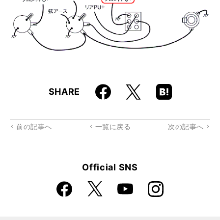
Faceboo
Hatena
X
SHARE
k
Boo
kma
rk
前の記事へ
一覧に戻る
次の記事へ
Official SNS
Faceboo
Instagra
X
YouTube
k
m