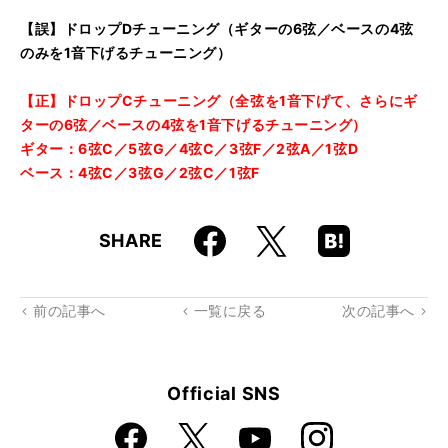
【誤】ドロップDチューニング（ギターの6弦／ベースの4弦
のみを1音下げるチューニング）
【正】ドロップCチューニング（全弦を1音下げて、さらにギ
ターの6弦／ベースの4弦を1音下げるチューニング）
ギター：6弦C／5弦G／4弦C／3弦F／2弦A／1弦D
ベース：4弦C／3弦G／2弦C／1弦F
Faceboo
Hatena
X
SHARE
k
Boo
kma
rk
前の記事へ
一覧に戻る
次の記事へ
Official SNS
Faceboo
Instagra
X
YouTube