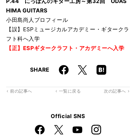
P.44 にっぽんのギター工房～第32回 ODAS
HIMA GUITARS
小田島尚人プロフィール
【誤】ESPミュージカルアカデミー・ギタークラ
フト科へ入学
【正】ESPギタークラフト・アカデミーへ入学
Faceboo
Hatena
X
SHARE
k
Boo
kma
rk
前の記事へ
一覧に戻る
次の記事へ
Official SNS
Faceboo
Instagra
X
YouTube
k
m