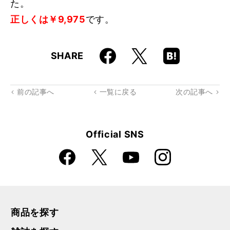
た。
正しくは￥9,975
です。
Faceboo
Hatena
X
SHARE
k
Boo
kma
rk
前の記事へ
一覧に戻る
次の記事へ
Official SNS
Faceboo
Instagra
X
YouTube
k
m
商品を探す