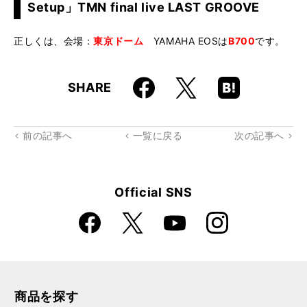
Setup」TMN final live LAST GROOVE
正しくは、会場：
東京ドーム
YAMAHA EOSは
B700
です。
Faceboo
Hatena
X
SHARE
k
Boo
kma
rk
前の記事へ
一覧に戻る
次の記事へ
Official SNS
Faceboo
Instagra
X
YouTube
k
m
商品を探す