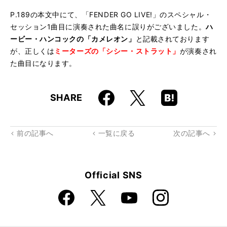
P.189の本文中にて、「FENDER GO LIVE!」のスペシャル・
セッション1曲目に演奏された曲名に誤りがございました。
ハ
ービー・ハンコックの「カメレオン」
と記載されております
が、正しくは
ミーターズの「シシー・ストラット」
が演奏され
た曲目になります。
Faceboo
Hatena
X
SHARE
k
Boo
kma
rk
前の記事へ
一覧に戻る
次の記事へ
Official SNS
Faceboo
Instagra
X
YouTube
k
m