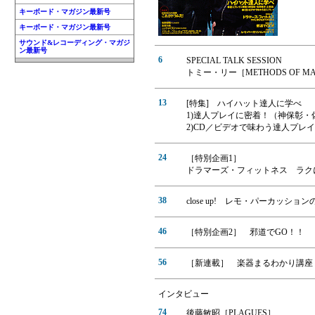
キーボード・マガジン最新号
キーボード・マガジン最新号
サウンド&レコーディング・マガジ
ン最新号
6
SPECIAL TALK SESSION
トミー・リー［METHODS OF MA
13
[特集] ハイハット達人に学べ
1)達人プレイに密着！（神保彰
2)CD／ビデオで味わう達人プレイ
24
［特別企画1］
ドラマーズ・フィットネス ラク
38
close up! レモ・パーカッショ
46
［特別企画2］ 邪道でGO！！
56
［新連載］ 楽器まるわかり講座
インタビュー
74
後藤敏昭［PLAGUES］