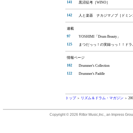
141
黒沼征考［WINO］
142
人と楽器 ナカジマノブ［ドミン
連載
97
YOSHIMI「Drum Beauty」
125
まつだっっ！の実録っっ！！ドラ
情報ページ
102
Drummer's Collection
122
Drummer's Paddle
トップ
リズム＆ドラム・マガジン
20
＞
＞
Copyright ©
2026 Rittor Music,Inc., an Impress Grou