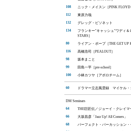
108
ニック・メイスン［PINK FLOY
112
東原力哉
132
グレッグ・ビソネット
134
フランキー"キャッシュ"ワディ＆ロン・ラ
STARS］
80
ライアン・ポープ［THE GET UP 
116
高橋浩司［PEALOUT］
98
坂本まこと
99
田島一平［pre-school］
100
小林カツヤ［アポロチーム］
60
ドラマー立志風雲録 マイケル・
DM Seminars
64
THE巨匠伝／ジョーイ・クレイマ
66
大坂昌彦「Jazz Up! All Comers」
68
パーフェクト・パーカッション・