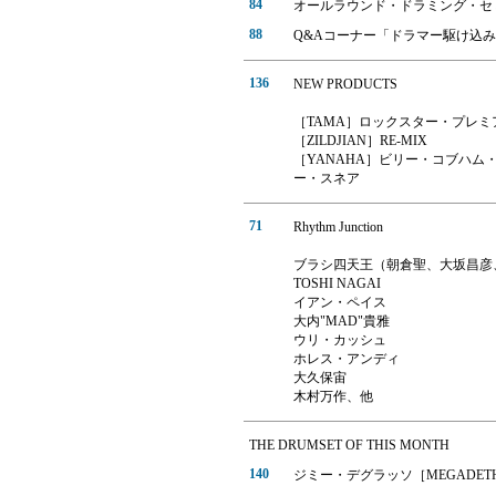
84
オールラウンド・ドラミング・セ
88
Q&Aコーナー「ドラマー駆け込
136
NEW PRODUCTS
［TAMA］ロックスター・プレミ
［ZILDJIAN］RE-MIX
［YANAHA］ビリー・コブハ
ー・スネア
71
Rhythm Junction
ブラシ四天王（朝倉聖、大坂昌彦
TOSHI NAGAI
イアン・ペイス
大内"MAD"貴雅
ウリ・カッシュ
ホレス・アンディ
大久保宙
木村万作、他
THE DRUMSET OF THIS MONTH
140
ジミー・デグラッソ［MEGADET