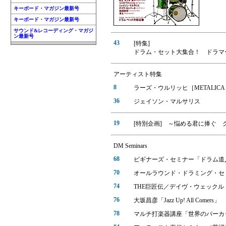
キーボード・マガジン最新号
キーボード・マガジン最新号
サウンド&レコーディング・マガジ
ン最新号
43
[特集]
ドラム・セット大集合！ ドラマ
アーティスト特集
8
ラーズ・ウルリッヒ［METALICA
36
ジェイソン・マルサリス
19
[特別企画] ～悩める君に捧ぐ 
DM Seminars
68
ビギナーズ・セミナー「ドラム
70
オールラウンド・ドラミング・セ
74
THE巨匠伝／デイヴ・ウェックル
76
大坂昌彦「Jazz Up! All Comers」
78
マルチ打楽器講座「世界のパーカ