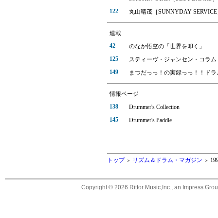
122
丸山晴茂［SUNNYDAY SERVIC
連載
42
のなか悟空の「世界を叩く」
125
スティーヴ・ジャンセン・コラム「from lef
149
まつだっっ！の実録っっ！！ドラ
情報ページ
138
Drummer's Collection
145
Drummer's Paddle
トップ
リズム＆ドラム・マガジン
19
＞
＞
Copyright ©
2026 Rittor Music,Inc., an Impress Grou