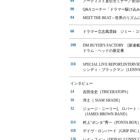
84
アーティスト直伝セミナー／菅沼
90
Q&Aコーナー「ドラマー駆け込
94
MEET THE BEAT～世界のリズ
60
ドラマー立志風雲録 ジミー・コ
100
DM BUYER'S FACTORY [新連載
ドラム・ヘッドの新定番
110
SPECIAL LIVE REPORT,INTERVIEW,
シンディ・ブラックマン［LENNY 
インタビュー
14
吉田佳史［TRICERATOPS］
16
淳士［ SIAM SHADE］
32
ジョージ・ニーリー||、ロバート
［JAMES BROWN BAND］
114
村上"ポンタ"秀一［PONTA BOX
118
デイヴ・ロンバード［GRIP INC.
126
レイ・フィン［DONAL LUNNY C