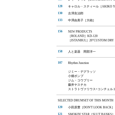
128
キャロル・スティール［AKIKO YA
130
古澤良治郎
133
中澤由美子［大砲］
156
NEW PRODUCTS
［ROLAND］KD-120
［ISTANBUL］20"CUSTOM DRY 
158
人と楽器 岡部洋一
107
Rhythm Junction
ジミー・デグラッソ
小畑ポンプ
ジム・コウプリー
藤井ヤスチカ
ストラトヴァリウス+コンチェル
SELECTED DRUMSET OF THIS MONTH
120
小田原豊［DON'T LOOK BACK］
121
SMOKIN' STAR［SLUT BANKS］