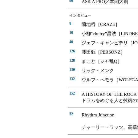
90
ASK A PRO／本間大嗣
インタビュー
8
菊地哲［CRAZE］
10
小柳"cherry"昌法［LINDB
46
ジェフ・キャンピテリ［JOE 
126
藤田勉［PERSONZ］
128
まこと［シャ乱Q］
130
リック・メンク
132
ウルフ・ヘモラ［WOLFGA
152
A HISTORY OF THE ROCK
ドラムをめぐる人と技術の
52
Rhythm Junction
チャーリー・ワッツ、高橋