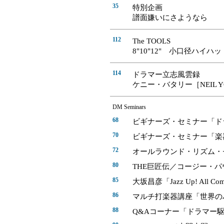
35
特別企画
譜面嫌いにさようなら
112
The TOOLS
8"10"12" 小口径ハイ
114
ドラマー立志風雲録
ケニー・バタリー［NEIL YO
DM Seminars
68
ビギナーズ・セミナー「
70
ビギナーズ・セミナー「楽
72
オールラウンド・リズム・
80
THE巨匠伝／コージー・パ
85
大坂昌彦「Jazz Up! All Co
86
マルチ打楽器講座「世界の
88
Q&Aコーナー「ドラマー