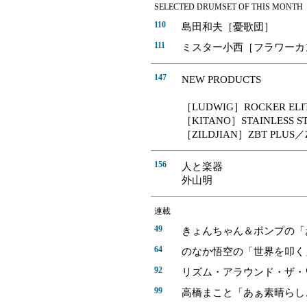
SELECTED DRUMSET OF THIS MONTH
110
島田和夫［憂歌団］
111
ミスター小西［フラワーカ
147
NEW PRODUCTS
［LUDWIG］ROCKER ELIT
［KITANO］STAINLESS S
［ZILDJIAN］ZBT PLUS／Z
156
人と楽器
外山明
連載
49
きょんちゃん＆ポンプの「
64
のなか悟空の「世界を叩く
92
リズム・アラウンド・ザ・
99
高橋まこと「あぁ素晴らし