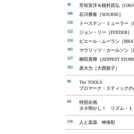
40
芳垣安洋＆植村昌弘［GROU
106
石川雅春［SOURSE］
120
トーステン・ミューラー［HEA
122
ジョン・リー［FEEDER］
124
ピエール・ムーラン［BRAND 
105
マウリッツ・カールソン［EG
127
柳田英輝［ZEPPEST STOR
103
原大力［大西順子］
96
The TOOLS
プロマーク・スティックの4
64
特別企画
タネ明かし！ リズム・ト
156
人と楽器 神保彰