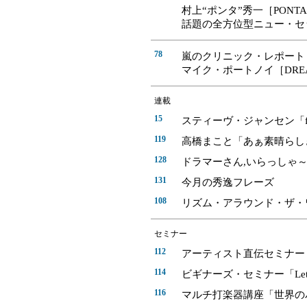
村上“ポンタ”秀一［PONTA
話題の全方位型ニュー・セ
78
嵐のクリニック・レポート
マイク・ポートノイ［DREAM
連載
15
スティーヴ・ジャンセン「from le
119
高橋まこと「あぁ素晴らし
128
ドラマーさん,いらっしゃ
131
今月の秀逸フレーズ
108
リズム・アラウンド・ザ・
セミナー
112
アーティスト直伝セミナー
114
ビギナーズ・セミナー「Let's 
116
マルチ打楽器講座「世界の