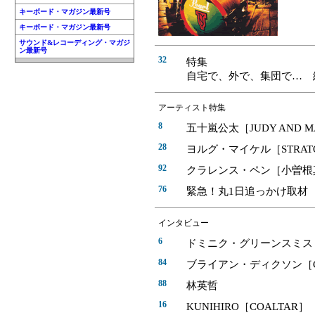
キーボード・マガジン最新号
キーボード・マガジン最新号
サウンド&レコーディング・マガジ
ン最新号
32
特集
自宅で、外で、集団で… 
アーティスト特集
8
五十嵐公太［JUDY AND M
28
ヨルグ・マイケル［STRATO
92
クラレンス・ペン［小曽根
76
緊急！丸1日追っかけ取材 
インタビュー
6
ドミニク・グリーンスミス［
84
ブライアン・ディクソン［CA
88
林英哲
16
KUNIHIRO［COALTAR］