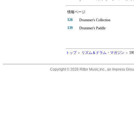
情報ページ
126
Drummer's Collection
139
Drummer's Paddle
トップ
リズム＆ドラム・マガジン
19
＞
＞
Copyright ©
2026 Rittor Music,Inc., an Impress Grou