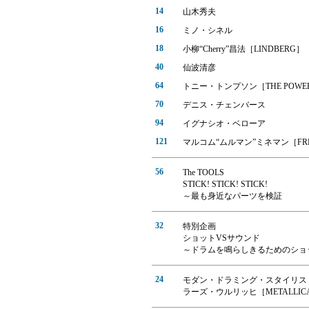
14
山木秀夫
16
ミノ・シネル
18
小柳“Cherry”昌法［LINDBERG］
40
仙波清彦
64
トニー・トンプソン［THE POWER 
70
デニス・チェンバース
94
イグナシオ・ベローア
121
マルコム“ムルマン”ミネマン［FREAK
56
The TOOLS
STICK! STICK! STICK!
～最も身近なパーツを検証
32
特別企画
ショットVSサウンド
～ドラムを鳴らしきるためのショ
24
モダン・ドラミング・スタイリス
ラーズ・ウルリッヒ［METALLIC