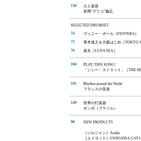
150
人と楽器
富岡“グリコ”義広
SELECTED DRUMSET
74
ヴィニー・ポール［PANTERA］
75
青木達之＆大森はじめ［TOKYO SKA
76
真矢［LUNA SEA］
104
PLAY THIS SONG!
「シシー・ストラット」［THE ME
116
Rhythm around the World
フランスの音楽
149
世界の打楽器
ボンボ（ブラジル）
90
NEW PRODUCTS
［ジルジャン］Azuka
［エイヨット］GWH1450-6 GAY14