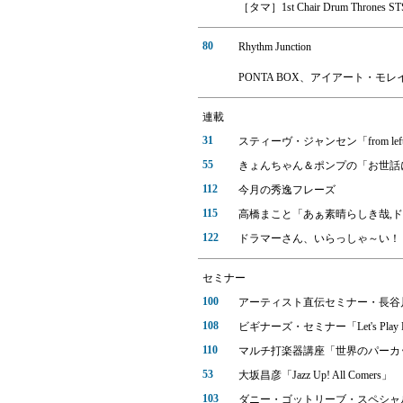
［タマ］1st Chair Drum Thrones ST
80
Rhythm Junction
PONTA BOX、アイアート・モレイラ、Th
連載
31
スティーヴ・ジャンセン「from left to
55
きょんちゃん＆ポンプの「お世話
112
今月の秀逸フレーズ
115
高橋まこと「あぁ素晴らしき哉,
122
ドラマーさん、いらっしゃ～い！
セミナー
100
アーティスト直伝セミナー・長谷
108
ビギナーズ・セミナー「Let's Play 
110
マルチ打楽器講座「世界のパーカ
53
大坂昌彦「Jazz Up! All Comers」
103
ダニー・ゴットリーブ・スペシャ