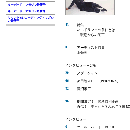
キーボード・マガジン最新号
キーボード・マガジン最新号
サウンド&レコーディング・マガジ
ン最新号
43
特集
いいドラマーの条件とは
～現場からの証言
8
アーティスト特集
上領亘
インタビュー＋分析
20
ノブ・ケイン
66
藤田勉＆JILL［PERSONZ］
82
菅沼孝三
96
期間限定！ 緊急特別企画
直伝！ 本人から学ぶ96年学園祭
インタビュー
6
ニール・パート［RUSH］