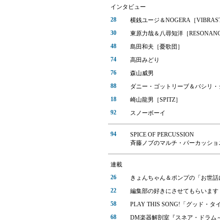
インタビュー
28
横銭ユージ＆NOGERA［VIBRAS
30
東原力哉＆八尋知洋［RESONANC
48
島田和夫［憂歌団］
74
高田みどり
76
森山威男
88
ダニー・ゴットリーブ＆バシリ・
18
崎山龍男［SPITZ］
92
スノーボーイ
94
SPICE OF PERCUSSION
斉藤ノブのマルチ・パーカッショ
連載
26
きょんちゃん＆ポンプの「お世話
22
編集部の好きにさせてもらいます
58
PLAY THIS SONG!「グ
68
DM楽器解剖室『スネア・ドラム