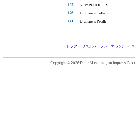
132
NEW PRODUCTS
126
Drummer's Collection
141
Drummer's Paddle
トップ
リズム＆ドラム・マガジン
19
＞
＞
Copyright ©
2026 Rittor Music,Inc., an Impress Grou