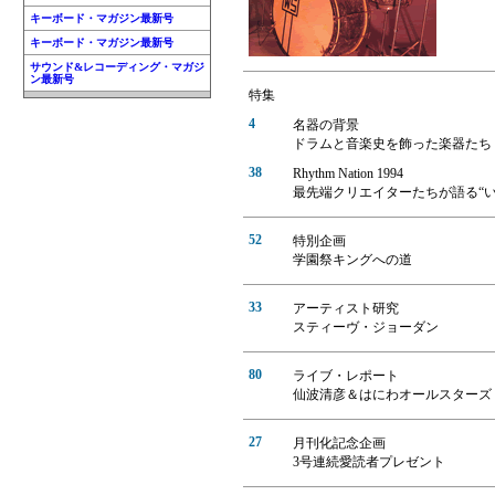
キーボード・マガジン最新号
キーボード・マガジン最新号
サウンド&レコーディング・マガジ
ン最新号
特集
4
名器の背景
ドラムと音楽史を飾った楽器たち
38
Rhythm Nation 1994
最先端クリエイターたちが語る“
52
特別企画
学園祭キングへの道
33
アーティスト研究
スティーヴ・ジョーダン
80
ライブ・レポート
仙波清彦＆はにわオールスターズ
27
月刊化記念企画
3号連続愛読者プレゼント