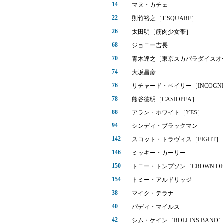
14
マヌ・カチェ
22
則竹裕之［T-SQUARE］
26
太田明［筋肉少女帯］
68
ジョニー吉長
70
青木達之［東京スカパラダイスオ
74
大坂昌彦
76
リチャード・ベイリー［INCOGNI
78
熊谷徳明［CASIOPEA］
88
アラン・ホワイト［YES］
94
シンディ・ブラックマン
142
スコット・トラヴィス［FIGHT］
146
ミッキー・カーリー
150
トニー・トンプソン［CROWN OF 
154
トミー・アルドリッジ
38
マイク・テラナ
40
パディ・マイルス
42
シム・ケイン［ROLLINS BAND