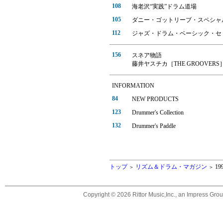
108
海老沢“実践”ドラム道場
105
ダニー・ゴットリーブ・スペシャ
112
ジャズ・ドラム・ベーシック・セ
156
スネア物語
藤井ヤスチカ［THE GROOVERS
INFORMATION
84
NEW PRODUCTS
123
Drummer's Collection
132
Drummer's Paddle
トップ
リズム＆ドラム・マガジン
19
＞
＞
Copyright ©
2026 Rittor Music,Inc., an Impress Grou