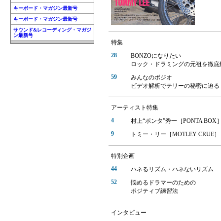
キーボード・マガジン最新号
キーボード・マガジン最新号
サウンド&レコーディング・マガジ
ン最新号
特集
28
BONZOになりたい
ロック・ドラミングの元祖を徹底
59
みんなのボジオ
ビデオ解析でテリーの秘密に迫る
アーティスト特集
4
村上“ポンタ”秀一［PONTA BOX
9
トミー・リー［MOTLEY CRUE］
特別企画
44
ハネるリズム・ハネないリズム
52
悩めるドラマーのための
ポジティブ練習法
インタビュー