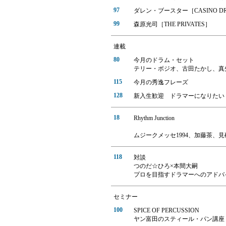
97
ダレン・ブースター［CASINO DR
99
森原光司［THE PRIVATES］
連載
80
今月のドラム・セット
テリー・ボジオ、古田たかし、真矢［
115
今月の秀逸フレーズ
128
新入生歓迎 ドラマーになりたい
18
Rhythm Junction
ムジークメッセ1994、加藤茶、見
118
対談
つのだ☆ひろ×本間大嗣
プロを目指すドラマーへのアドバ
セミナー
100
SPICE OF PERCUSSION
ヤン富田のスティール・パン講座