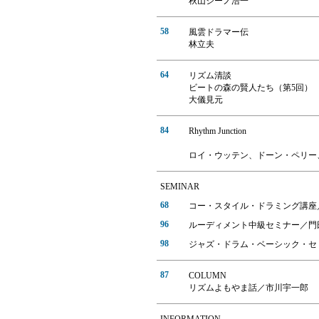
秋山ジーノ浩一
58
風雲ドラマー伝
林立夫
64
リズム清談
ビートの森の賢人たち（第5回）
大儀見元
84
Rhythm Junction
ロイ・ウッテン、ドーン・ペリー、
SEMINAR
68
コー・スタイル・ドラミング講座
96
ルーディメント中級セミナー／門
98
ジャズ・ドラム・ベーシック・セ
87
COLUMN
リズムよもやま話／市川宇一郎