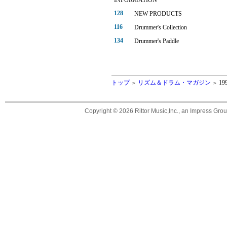
INFORMATION
128
NEW PRODUCTS
116
Drummer's Collection
134
Drummer's Paddle
トップ
リズム＆ドラム・マガジン
19
＞
＞
Copyright ©
2026 Rittor Music,Inc., an Impress Grou