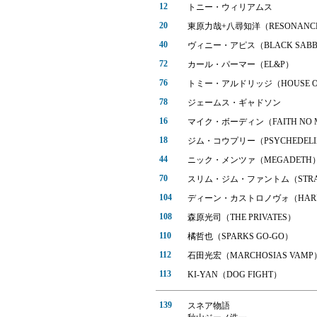
12
トニー・ウィリアムス
20
東原力哉+八尋知洋（RESONANCE
40
ヴィニー・アピス（BLACK SABB
72
カール・パーマー（EL&P）
76
トミー・アルドリッジ（HOUSE OF
78
ジェームス・ギャドソン
16
マイク・ボーディン（FAITH NO 
18
ジム・コウプリー（PSYCHEDEL
44
ニック・メンツァ（MEGADETH
70
スリム・ジム・ファントム（STRAY
104
ディーン・カストロノヴォ（HARD
108
森原光司（THE PRIVATES）
110
橘哲也（SPARKS GO-GO）
112
石田光宏（MARCHOSIAS VAMP
113
KI-YAN（DOG FIGHT）
139
スネア物語