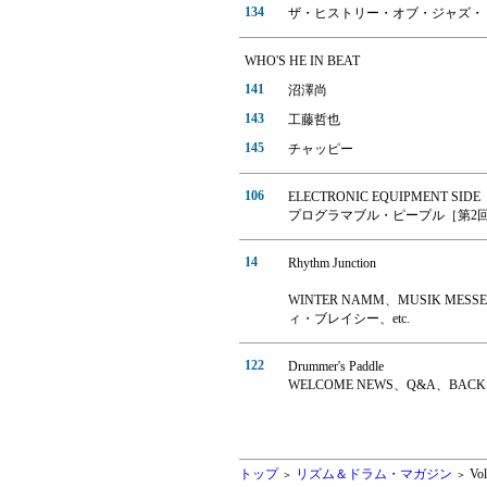
134
ザ・ヒストリー・オブ・ジャズ・
WHO'S HE IN BEAT
141
沼澤尚
143
工藤哲也
145
チャッピー
106
ELECTRONIC EQUIPMENT SIDE
プログラマブル・ピープル［第2
14
Rhythm Junction
WINTER NAMM、MUSIK 
ィ・ブレイシー、etc.
122
Drummer's Paddle
WELCOME NEWS、Q&A、BACK N
トップ
リズム＆ドラム・マガジン
Vol
＞
＞