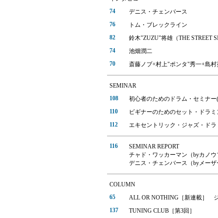
74
デニス・チェンバース
76
トム・ブレックライン
82
鈴木"ZUZU"将雄（THE STREET S
74
池畑潤二
70
斎藤ノブ+村上"ポンタ"秀一+島村英
SEMINAR
108
初心者のためのドラム・セミナー(
110
ビギナーのためのセット・ドラミング
112
エキセントリック・ジャズ・ドラ
116
SEMINAR REPORT
チャド・ワッカーマン（byカノウ
デニス・チェンバース（byメー
COLUMN
65
ALL OR NOTHING［新連載］
137
TUNING CLUB［第3回］