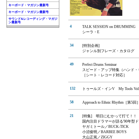
キーボード・マガジン最新号
キーボード・マガジン最新号
サウンド&レコーディング・マガジ
ン最新号
4
TALK SESSION on DRUMMING
シーラ・E
34
[特別企画]
ジャンル別フレーズ・カタログ 
49
Perfect Drums Seminar
スピード・アップ特集（ハンド・
［シート・レコード対応］
132
トゥールズ・インV My Tools 
58
Approach to Ethnic Rhyt
21
[特集] 明日にむかって打て！！
国内注目ドラマーが語る'90年型
ヤガミトール／BUCK-TICK
小沼俊明／BARBEE BOYS
大山正篤／ZIGGY