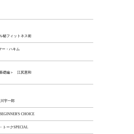
ル秘フィットネス術
オマー・ハキム
基礎編＞ 江尻憲和
市川宇一郎
GINNER'S CHOICE
ークSPECIAL