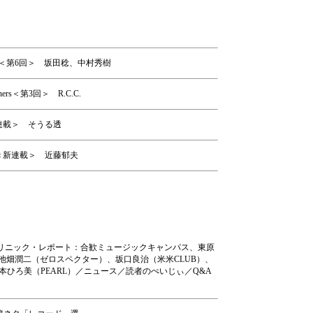
＜第6回＞ 坂田稔、中村秀樹
ers＜第3回＞ R.C.C.
m＜新連載＞ そうる透
EAT＜新連載＞ 近藤郁夫
リッチ／クリニック・レポート：合歓ミュージックキャンパス、東原
池畑潤二（ゼロスペクター）、坂口良治（米米CLUB）、
宮本ひろ美（PEARL）／ニュース／読者のぺいじぃ／Q&A