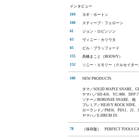
インタビュー
164
ヨギ・ホートン
160
スティーブ・フェローン
61
ジョン・ロビンソン
63
ヴィニー・カリウタ
65
ビル・ブラッフォード
155
高橋まこと（BOOWY）
152
ソニー・エモリー（クルセイター
106
NEW PRODUCTS
タマ／SOLID MAPLE SNARE、G
ヤマハ／SD-416、YC-900、DFP-7
ソナー／BORONZE SNARE、他
プレミア／HEAVY ROCK NINE
ローランド／PM16、PD11、21、3
ヤマハ／E-DRUM D1
78
［保存版］ PERFECT TOOLS 