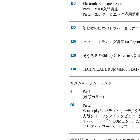
118
Electronic Equipment Side
Part1 MIDI入門講座
Part2 エレクトロニック応用講座
122
初心者のためのドラム・セミナー
126
セット・ドラミング講座 for Beginn
128
そうる透のRiding On Rhyth
130
TECHNICAL DRUMMER'S S
リズム＆ドラム・ランド
4
Part1
(巻頭カラー)
96
Part2
What a pity!：バディ・
力哉クリニック／インタビュー：
チャッピー（千年COMETS）、
／リズム・ワークショップ