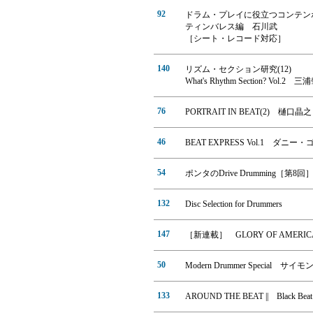
92
ドラム・プレイに役立つコンテンポ
ティンバレス編 石川武
［シート・レコード対応］
140
リズム・セクション研究(12)
What's Rhythm Section? Vol.2 三
76
PORTRAIT IN BEAT(2) 樋口
46
BEAT EXPRESS Vol.1 ダニ
54
ポンタのDrive Drumming
132
Disc Selection for Drummers
147
［新連載］ GLORY OF AMERIC
50
Modern Drummer Special 
133
AROUND THE BEAT || Black B