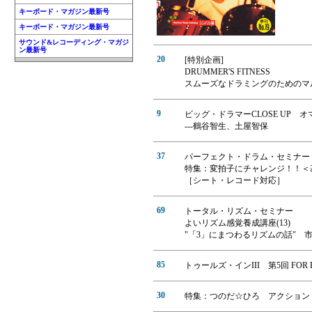
キーボード・マガジン最新号
キーボード・マガジン最新号
サウンド&レコーディング・マガジ
ン最新号
20
[特別企画]
DRUMMER'S FITNESS
スムーズなドラミングのためのマ
9
ビッグ・ドラマーCLOSE UP 
---鶴谷智生、土屋智保
37
パーフェクト・ドラム・セミナー
特集：変拍子にチャレンジ！！＜
［シート・レコード対応］
69
トータル・リズム・セミナー
よいリズム感覚養成講座(13)
"「3」にまつわるリズムの話" 
85
トゥールズ・インIII 第5回 FOR BE
30
特集：つのだ☆ひろ アクション・ト