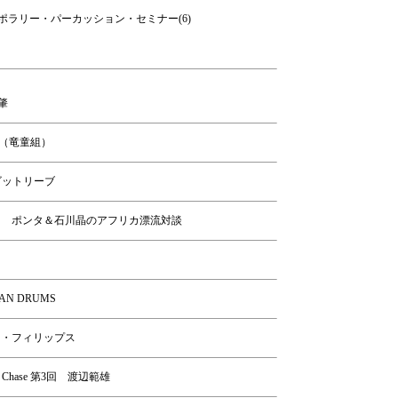
ラリー・パーカッション・セミナー(6)
浦肇
晶之（竜童組）
ー・ゴットリーブ
［第8回］ ポンタ＆石川晶のアフリカ漂流対談
AN DRUMS
サイモン・フィリップス
eat Chase 第3回 渡辺範雄