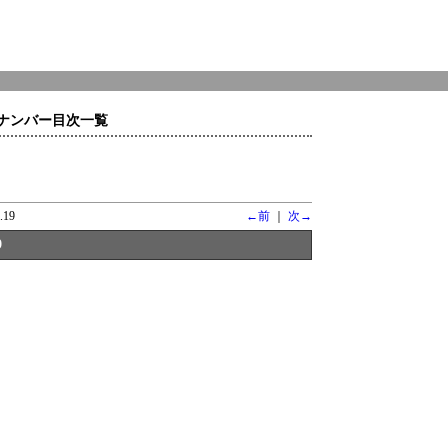
ナンバー目次一覧
.19
←前
｜
次→
9