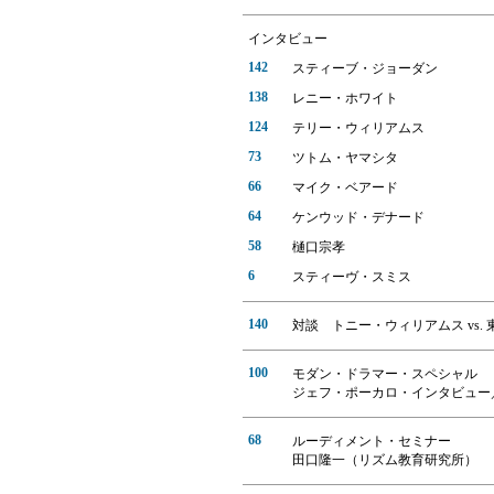
インタビュー
142
スティーブ・ジョーダン
138
レニー・ホワイト
124
テリー・ウィリアムス
73
ツトム・ヤマシタ
66
マイク・ベアード
64
ケンウッド・デナード
58
樋口宗孝
6
スティーヴ・スミス
140
対談 トニー・ウィリアムス vs.
100
モダン・ドラマー・スペシャル
ジェフ・ポーカロ・インタビュー／
68
ルーディメント・セミナー
田口隆一（リズム教育研究所）