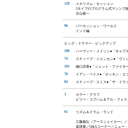
128
メカリズム・セッション
3タイプのプログラム式マシンで
古山俊一
96
パーカッション・ワールド
インド編
ビッグ・ドラマー・ピックアップ
108
ハーヴィー・メイソン●「キャプ
74
スティーブ・ジャンセン●「ヴィ
116
樋口宗孝●「ジェット・ファイタ
78
イアン・ペイス●「ロッキン・エ
84
スティーブ・スミス●「ザ・ドラ
3
カラー・グラフ
ビリー・コブハム＆アル・フォス
61
リズム＆ドラム・ランド
工藤義弘（アースシェイカー）／
楽譜展／Q&Aコーナー／ニュー