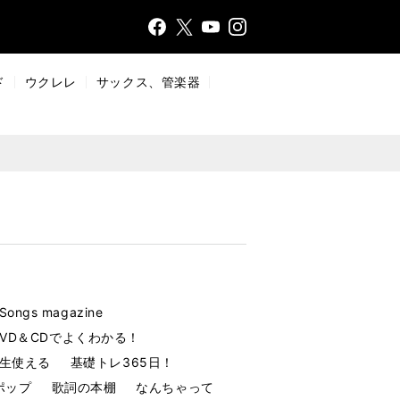
Face
Insta
X
YouT
bo
gr
ub
ok
a
e
ド
ウクレレ
サックス、管楽器
m
Songs magazine
DVD＆CDでよくわかる！
生使える
基礎トレ365日！
ポップ
歌詞の本棚
なんちゃって