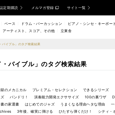
誌定期購読
メルマガ登録
サイト一覧
ベース
ドラム・パーカッション
ピアノ・シンセ・キーボー
アーティスト、スコア、その他
立東舎
・バイブル」のタグ検索結果
ド・バイブル」のタグ検索結果
地獄のメカニカル
プレミアム・セレクション
できるシリーズ
ーズ
バンドリ！
演奏能力開発エクササイズ
100の裏ワザ
図書の家選書
はじめてのジャズ
うまくなる理由ヘタな理由
一
chives
3年後、確実に弾ける
ひたすら弾くだけ！
シティ・